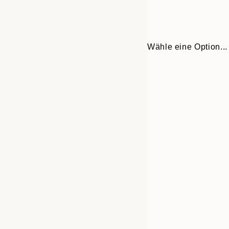
Wähle eine Option...
Frame
21x30 cm
options
30x40 cm