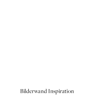
50%*
Getting Shit Done Poster
Ab 7,50 €
15 €
Bilderwand Inspiration