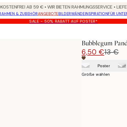
OSTENFREI AB 59 € • WIR BIETEN RAHMUNGSSERVICE • LIE
RAHMEN & ZUBEHÖR
ANGEBOTE
BILDERWÄNDE
INSPIRATION
FÜR UNT
SALE - 50% RABATT AUF POSTER*
Bubblegum Pand
6,50 €
13 €
Poster
Größe wählen