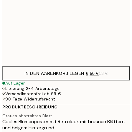
9,
30x40 cm
19,
16,2
50x70 cm
32,
Frame
options
IN DEN WARENKORB LEGEN
-
6,50 €
13 €
Auf Lager
Lieferung 2-4 Arbeitstage
Versandkostenfrei ab 59 €
90 Tage Widerrufsrecht
PRODUKTBESCHREIBUNG
Graues abstraktes Blatt
Cooles Blumenposter mit Retrolook mit braunen Blättern
und beigem Hintergrund