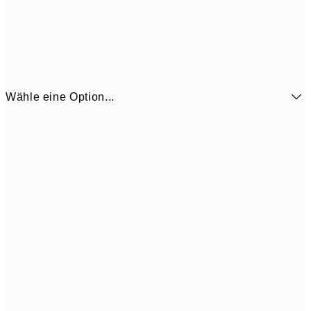
Wähle eine Option...
6,
21x30 cm