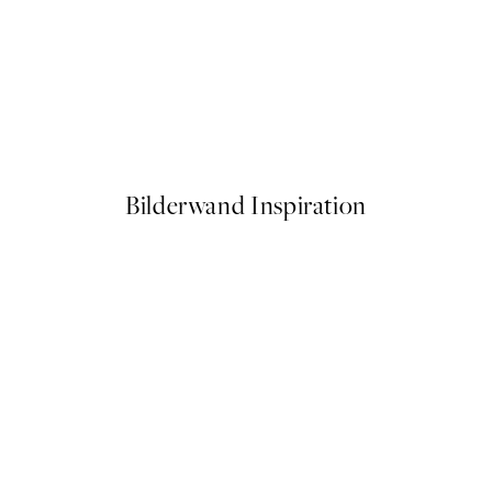
50%*
No1 Poster
Polka Dotted Dream Poster
Ab 10,98 €
21,95 €
Bilderwand Inspiration