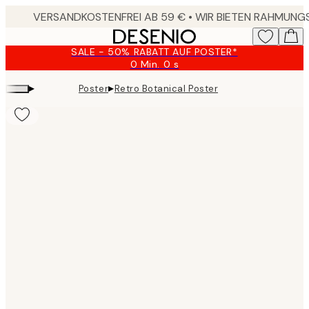
Skip
to
main
SALE - 50% RABATT AUF POSTER*
content.
0 Min.
0 s
Gültig
bis:
▸
▸
Poster
Retro Botanical Poster
2026-
08-
09
Product