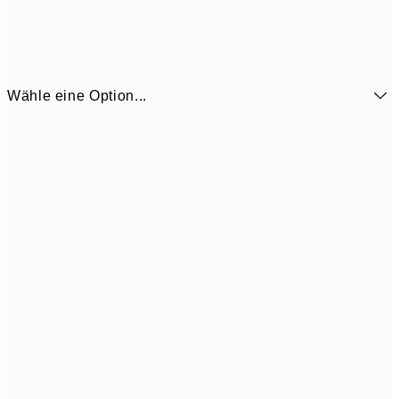
Wähle eine Option...
3,
13x18 cm
7,