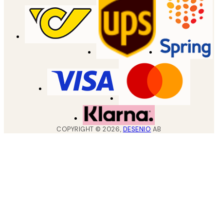
COPYRIGHT ©
2026
,
DESENIO
AB