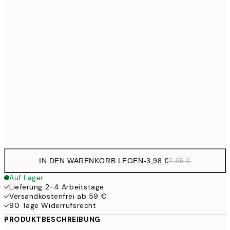
10,9
30x40 cm
21,
1
50x70 cm
27,2
70x100 cm
54,
59,5
100x150 cm
1
Frame
options
IN DEN WARENKORB LEGEN
-
3,98 €
7,95 €
Auf Lager
Lieferung 2-4 Arbeitstage
Versandkostenfrei ab 59 €
90 Tage Widerrufsrecht
PRODUKTBESCHREIBUNG