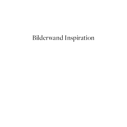
50%*
Let The Light In, Poster
Ab 7,50 €
15 €
Bilderwand Inspiration