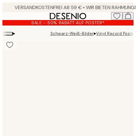
Skip
to
main
SALE - 50% RABATT AUF POSTER*
content.
▸
▸
Schwarz-Weiß-Bilder
Vinyl Record Poste
Product
images