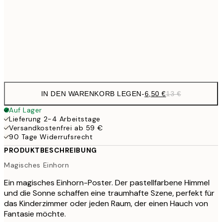
16,2
50x70 cm
32,
Frame
options
IN DEN WARENKORB LEGEN
-
6,50 €
13 €
Auf Lager
Lieferung 2-4 Arbeitstage
Versandkostenfrei ab 59 €
90 Tage Widerrufsrecht
PRODUKTBESCHREIBUNG
Magisches Einhorn
Ein magisches Einhorn-Poster. Der pastellfarbene Himmel
und die Sonne schaffen eine traumhafte Szene, perfekt für
das Kinderzimmer oder jeden Raum, der einen Hauch von
Fantasie möchte.