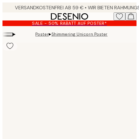
Skip
to
main
SALE - 50% RABATT AUF POSTER*
content.
▸
▸
Poster
Shimmering Unicorn Poster
Product
images