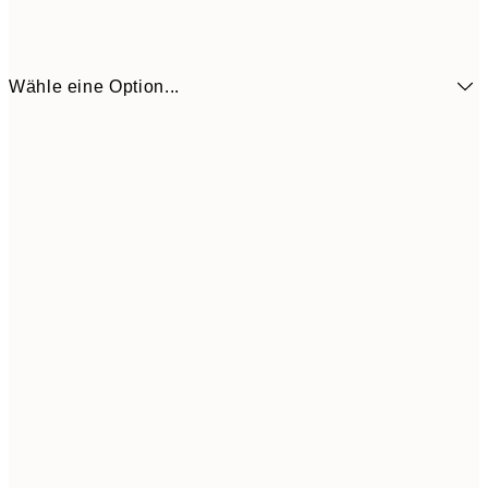
Wähle eine Option...
6,
21x30 cm
9,
30x40 cm
19,