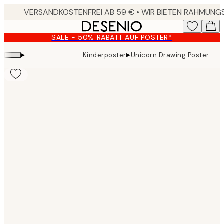
Skip
to
main
SALE - 50% RABATT AUF POSTER*
content.
▸
▸
Kinderposter
Unicorn Drawing Poster
Product
images