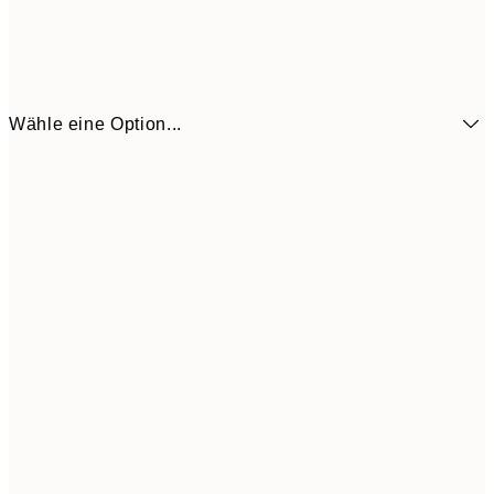
Wähle eine Option...
11,4
50x70 cm