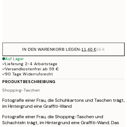
16,3
70x100 cm
54,
Frame
options
IN DEN WARENKORB LEGEN
-
11,40 €
38 €
Auf Lager
Lieferung 2-4 Arbeitstage
Versandkostenfrei ab 59 €
90 Tage Widerrufsrecht
PRODUKTBESCHREIBUNG
Shopping-Taschen
Fotografie einer Frau, die Schuhkartons und Taschen trägt,
im Hintergrund eine Graffiti-Wand
Fotografie einer Frau, die Shopping-Taschen und
Schachteln trägt, im Hintergrund eine Graffiti-Wand. Das