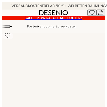
Skip
to
main
SALE - 50% RABATT AUF POSTER*
content.
▸
▸
Poster
Shopping Spree Poster
Product
images