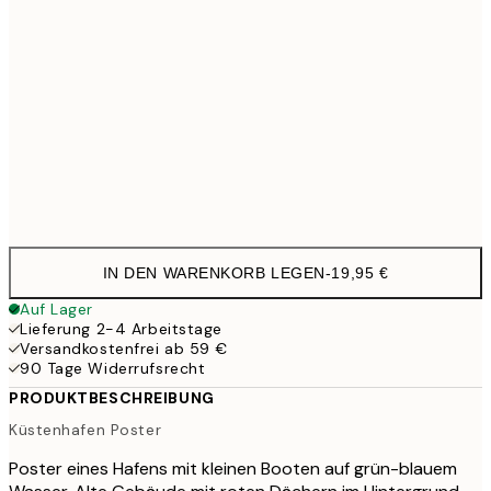
70x100 cm
4
100x150 cm
11
Frame
options
IN DEN WARENKORB LEGEN
-
19,95 €
Auf Lager
Lieferung 2-4 Arbeitstage
Versandkostenfrei ab 59 €
90 Tage Widerrufsrecht
PRODUKTBESCHREIBUNG
Küstenhafen Poster
Poster eines Hafens mit kleinen Booten auf grün-blauem