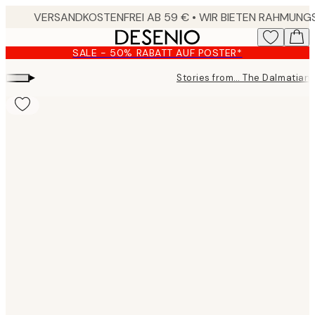
Skip
to
main
SALE - 50% RABATT AUF POSTER*
content.
▸
Stories from… The Dalmatian
Product
images