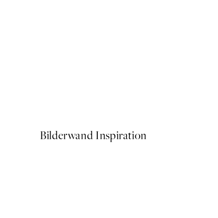
The Dalmatian Coast Poste
Ab 19,95 €
Bilderwand Inspiration