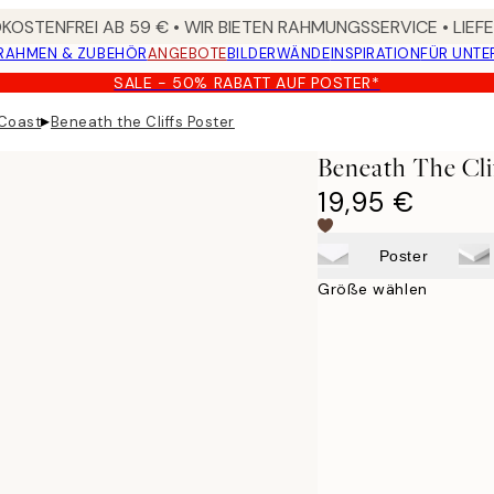
OSTENFREI AB 59 € • WIR BIETEN RAHMUNGSSERVICE • LIE
RAHMEN & ZUBEHÖR
ANGEBOTE
BILDERWÄNDE
INSPIRATION
FÜR UNT
SALE - 50% RABATT AUF POSTER*
▸
 Coast
Beneath the Cliffs Poster
Beneath The Cli
19,95 €
Poster
Größe wählen