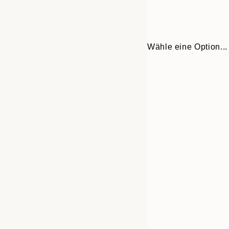
Wähle eine Option...
Frame
30x40 cm
options
50x70 cm