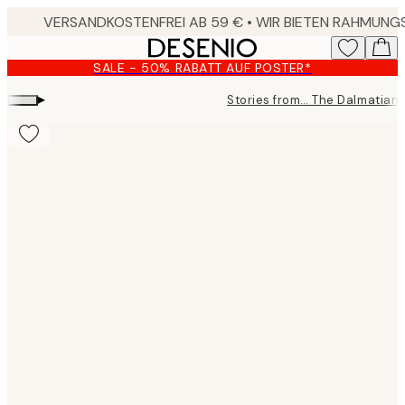
Skip
to
main
SALE - 50% RABATT AUF POSTER*
content.
▸
Stories from… The Dalmatian
Product
images