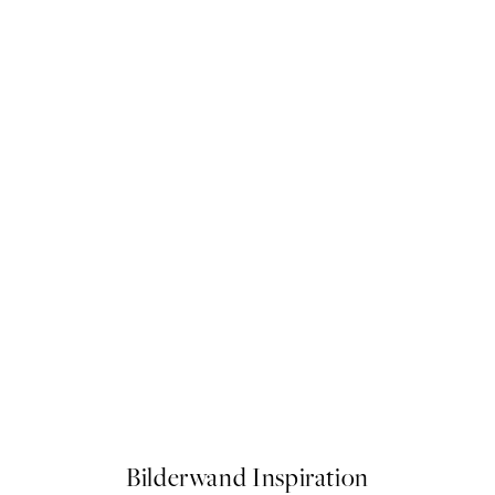
The Swimmers Poster
Ab 7,95 €
Bilderwand Inspiration