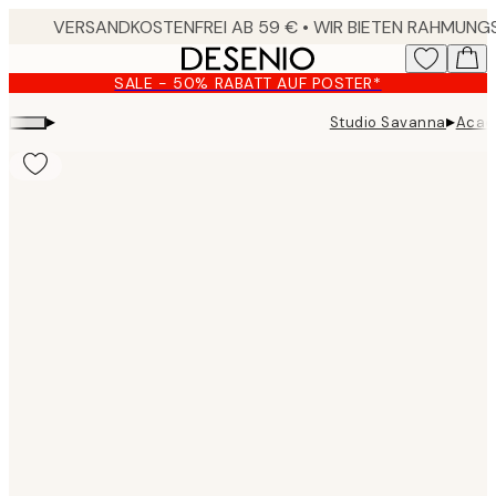
Skip
to
main
SALE - 50% RABATT AUF POSTER*
content.
▸
▸
Studio Savanna
Acaci
Product
images