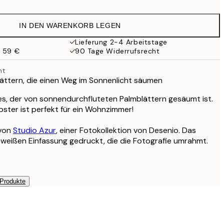
19 €
38 €
IN DEN WARENKORB LEGEN
27,23 €
54,45 €
Lieferung 2-4 Arbeitstage
b 59 €
90 Tage Widerrufsrecht
ht
ättern, die einen Weg im Sonnenlicht säumen
s, der von sonnendurchfluteten Palmblättern gesäumt ist.
ster ist perfekt für ein Wohnzimmer!
 von
Studio Azur
, einer Fotokollektion von Desenio. Das
r weißen Einfassung gedruckt, die die Fotografie umrahmt.
 Produkte