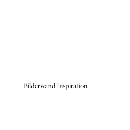
50%*
Beige Dried Flower Poster
13,73 €
27,45 €
Bilderwand Inspiration