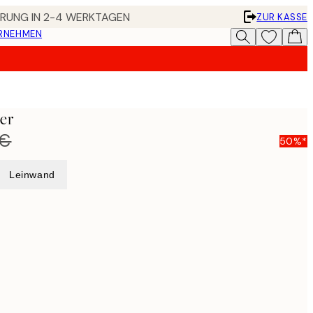
FERUNG IN 2-4 WERKTAGEN
ZUR KASSE
ERNEHMEN
ter
 €
50%*
Leinwand