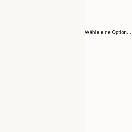
Wähle eine Option...
Frame
30x40 cm
options