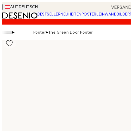
Skip
VERSANDK
AUT
DEUTSCH
to
BESTSELLER
NEUHEITEN
POSTER
LEINWANDBILDER
main
content.
▸
▸
Poster
The Green Door Poster