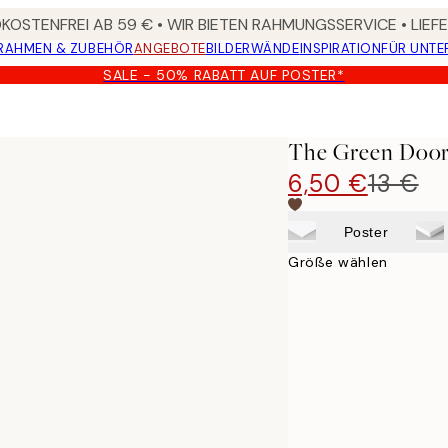
OSTENFREI AB 59 € • WIR BIETEN RAHMUNGSSERVICE • LIE
RAHMEN & ZUBEHÖR
ANGEBOTE
BILDERWÄNDE
INSPIRATION
FÜR UNT
SALE - 50% RABATT AUF POSTER*
The Green Door
6,50 €
13 €
Poster
Größe wählen