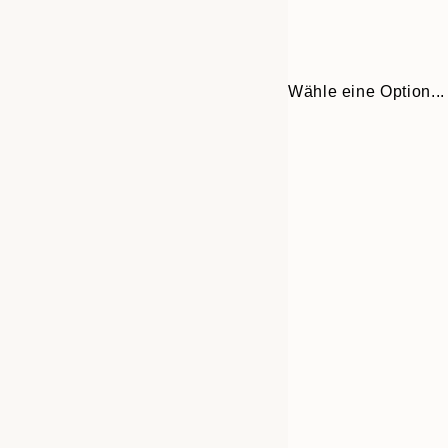
Wähle eine Option...
Frame
21x30 cm
options
30x40 cm