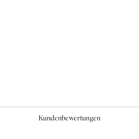
50%*
As a Feather Poster
Ab 6,50 €
13 €
Kundenbewertungen
gen