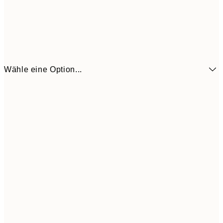
Wähle eine Option...
6,
21x30 cm