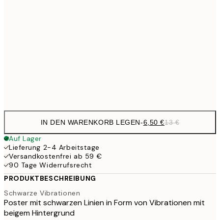
9,
30x40 cm
19,
16,2
50x70 cm
32,
Frame
options
IN DEN WARENKORB LEGEN
-
6,50 €
13 €
Auf Lager
Lieferung 2-4 Arbeitstage
Versandkostenfrei ab 59 €
90 Tage Widerrufsrecht
PRODUKTBESCHREIBUNG
Schwarze Vibrationen
Poster mit schwarzen Linien in Form von Vibrationen mit
beigem Hintergrund