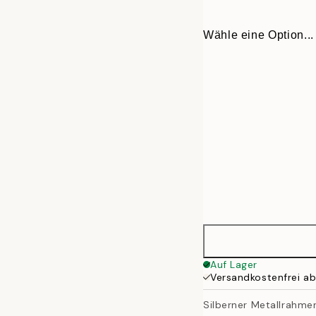
Wähle eine Option...
13x18 cm
Auf Lager
Versandkostenfrei a
21x30 cm
Silberner Metallrahme