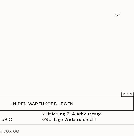
IN DEN WARENKORB LEGEN
7,61 €
8,95 €
Lieferung 2-4 Arbeitstage
b 59 €
90 Tage Widerrufsrecht
11,05 €
13 €
n, 70x100
23,76 €