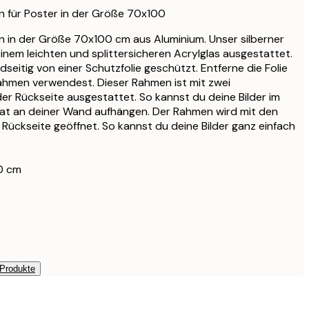
27,95 €
n für Poster in der Größe 70x100
33,15 €
n in der Größe 70x100 cm aus Aluminium. Unser silberner
39 €
einem leichten und splittersicheren Acrylglas ausgestattet.
33,15 €
dseitig von einer Schutzfolie geschützt. Entferne die Folie
39 €
ahmen verwendest. Dieser Rahmen ist mit zwei
er Rückseite ausgestattet. So kannst du deine Bilder im
38,21 €
t an deiner Wand aufhängen. Der Rahmen wird mit den
44,95 €
Rückseite geöffnet. So kannst du deine Bilder ganz einfach
56,95 €
67 €
0 cm
 Produkte