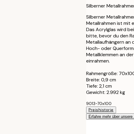
30x40 cm
Silberner Metallrahme
40x50 cm
Silberner Metallrahme
Metallrahmen ist mit 
Das Acrylglas wird bei
50x50 cm
bitte, bevor du den R
Metallaufhängern an d
50x70 cm
Hoch- oder Querforma
Metallklemmen an der 
70x100 cm
einrahmen.
Rahmengröße: 70x10
Breite: 0,9 cm
Tiefe: 2,1 cm
Gewicht: 2.992 kg
9013-70x100
Preishistorie
Erfahre mehr über unsere