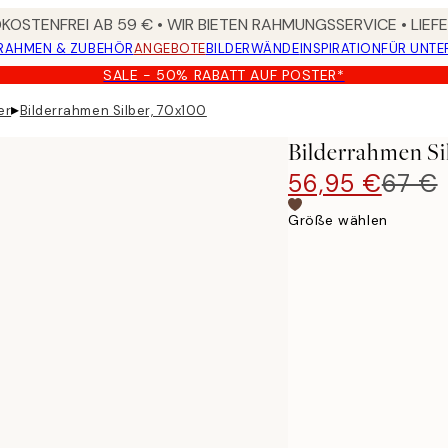
OSTENFREI AB 59 € • WIR BIETEN RAHMUNGSSERVICE • LIE
RAHMEN & ZUBEHÖR
ANGEBOTE
BILDERWÄNDE
INSPIRATION
FÜR UNT
SALE - 50% RABATT AUF POSTER*
▸
er
Bilderrahmen Silber, 70x100
Bilderrahmen Si
56,95 €
67 €
Größe wählen