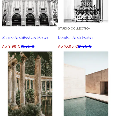
50%*
50%*
STUDIO COLLECTION
Milano Architecture Poster
London Arch Poster
Ab 9,98 €
19,95 €
Ab 10,98 €
21,95 €