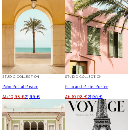
50%*
STUDIO COLLECTION
50%*
STUDIO COLLECTION
Palm Portal Poster
Palm and Pastel Poster
Ab 10,98 €
21,95 €
Ab 10,98 €
21,95 €