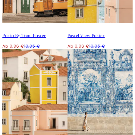
50%*
50%*
Porto By Tram Poster
Pastel View Poster
Ab 9,98 €
19,95 €
Ab 9,98 €
19,95 €