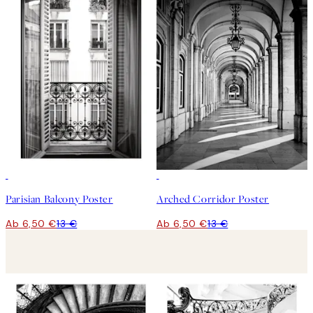
50%*
50%*
Parisian Balcony Poster
Arched Corridor Poster
Ab 6,50 €
13 €
Ab 6,50 €
13 €