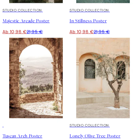
50%*
STUDIO COLLECTION
50%*
STUDIO COLLECTION
Majestic Arcade Poster
In Stillness Poster
Ab 10,98 €
21,95 €
Ab 10,98 €
21,95 €
50%*
50%*
STUDIO COLLECTION
Tuscan Arch Poster
Lonely Olive Tree Poster