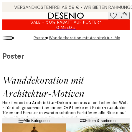
Skip
to
main
SALE - 50% RABATT AUF POSTER*
content.
0 Min.
0 s
Gültig
bis:
▸
▸
Poster
Wanddekoration mit Architektur-Motiven
2026-
08-
09
Poster
Wanddekoration mit
Architektur-Motiven
Hier findest du Architektur-Dekoration aus allen Teilen der Welt
- für dich gesammelt an einem Ort! Lenke mit Bildern rustikaler
Türen und Fenster in wunderschönen Farbtönen alle Blicke auf
deine Wanddekoration. Diese Architektur-Poster zeigen
Weiterlesen
Alle Kategorien
Filtern & sortieren
Gebäude und berühmte Orte aus der ganzen Welt. In dieser
Kategorie findest du ganz sicher dein neues Liebligsmotiv!