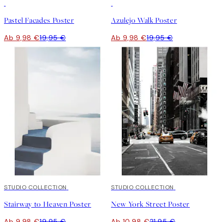
50%*
50%*
Pastel Facades Poster
Azulejo Walk Poster
Ab 9,98 €
19,95 €
Ab 9,98 €
19,95 €
50%*
STUDIO COLLECTION
50%*
STUDIO COLLECTION
Stairway to Heaven Poster
New York Street Poster
Ab 9,98 €
19,95 €
Ab 10,98 €
21,95 €