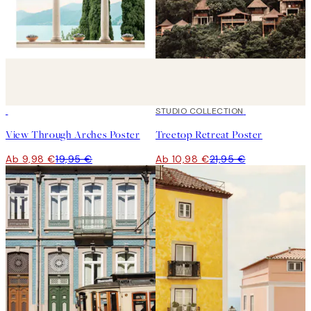
50%*
50%*
STUDIO COLLECTION
View Through Arches Poster
Treetop Retreat Poster
Ab 9,98 €
19,95 €
Ab 10,98 €
21,95 €