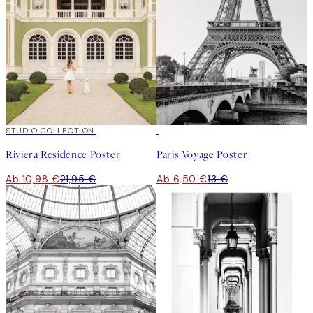
50%*
STUDIO COLLECTION
50%*
Riviera Residence Poster
Paris Voyage Poster
Ab 10,98 €
21,95 €
Ab 6,50 €
13 €