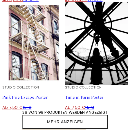
50%*
STUDIO COLLECTION
50%*
STUDIO COLLECTION
Pink Fire Escape Poster
Time in Paris Poster
Ab 7,50 €
15 €
Ab 7,50 €
15 €
36 VON 98 PRODUKTEN WERDEN ANGEZEIGT
MEHR ANZEIGEN