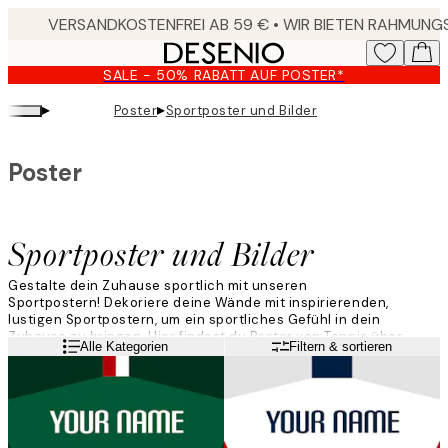
Skip
to
main
SALE - 50% RABATT AUF POSTER*
content.
▸
▸
Poster
Sportposter und Bilder
Poster
Sportposter und Bilder
Gestalte dein Zuhause sportlich mit unseren
Sportpostern! Dekoriere deine Wände mit inspirierenden,
lustigen Sportpostern, um ein sportliches Gefühl in dein
Zuhause zu bringen. Hier findest du Poster von Tennis über
Weiterlesen
Alle Kategorien
Filtern & sortieren
Windsurfen bis hin zum Skifahren. Lasse dich inspirieren!