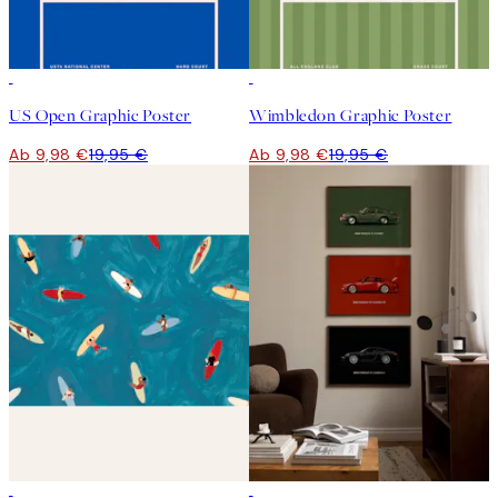
50%*
50%*
US Open Graphic Poster
Wimbledon Graphic Poster
Ab 9,98 €
19,95 €
Ab 9,98 €
19,95 €
50%*
-40%