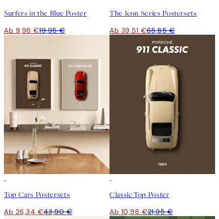
Surfers in the Blue Poster
The Icon Series Postersets
Ab 9,98 €
19,95 €
Ab 39,51 €
65,85 €
-40%
50%*
Top Cars Postersets
Classic Top Poster
Ab 26,34 €
43,90 €
Ab 10,98 €
21,95 €