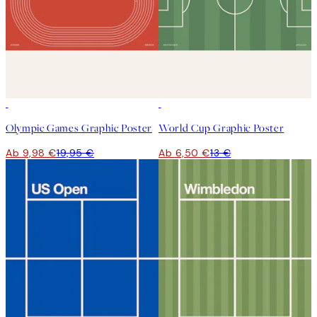
50%*
50%*
Olympic Games Graphic Poster
World Cup Graphic Poster
Ab 9,98 €
19,95 €
Ab 6,50 €
13 €