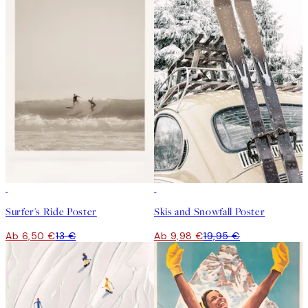
50%*
50%*
Surfer's Ride Poster
Skis and Snowfall Poster
Ab 6,50 €
13 €
Ab 9,98 €
19,95 €