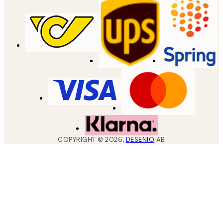
COPYRIGHT ©
2026
,
DESENIO
AB