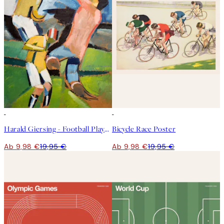
50%*
50%*
Harald Giersing - Football Players Poster
Bicycle Race Poster
Ab 9,98 €
19,95 €
Ab 9,98 €
19,95 €