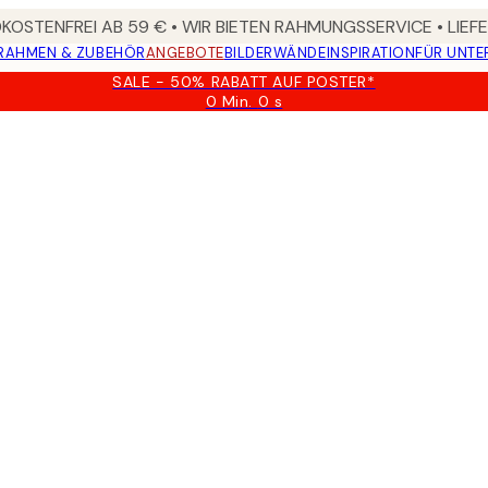
OSTENFREI AB 59 € • WIR BIETEN RAHMUNGSSERVICE • LIE
RAHMEN & ZUBEHÖR
ANGEBOTE
BILDERWÄNDE
INSPIRATION
FÜR UNT
SALE - 50% RABATT AUF POSTER*
0 Min.
0 s
Gültig
bis:
2026-
08-
09