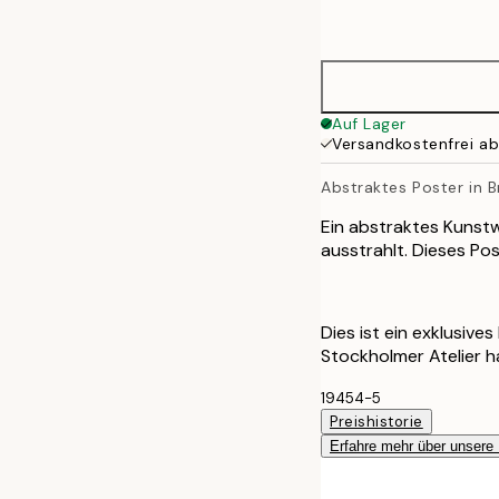
options
50x70 cm
70x100 cm
Auf Lager
Versandkostenfrei a
100x150 cm
Abstraktes Poster in 
Ein abstraktes Kunst
ausstrahlt. Dieses Pos
Dies ist ein exklusive
Stockholmer Atelier 
19454-5
Preishistorie
Erfahre mehr über unsere