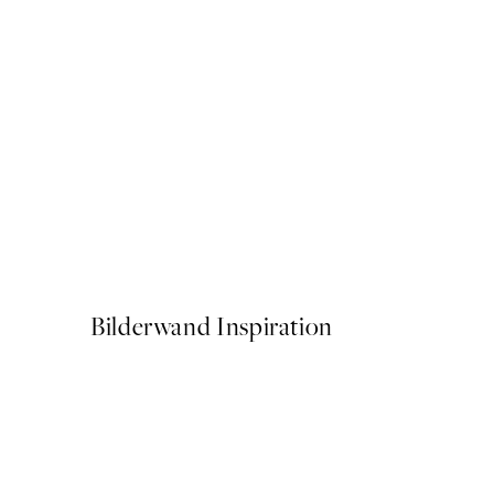
50%*
Traces of Light No2 Poster
Ab 7,50 €
15 €
Bilderwand Inspiration