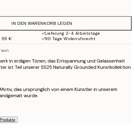
19,95 €
16,23 €
32,45 €
IN DEN WARENKORB LEGEN
24,50 €
49 €
Lieferung 2-4 Arbeitstage
b 59 €
90 Tage Widerrufsrecht
59,50 €
119 €
Braun
werk in erdigen Tönen, das Entspannung und Gelassenheit
ter ist Teil unserer SS25 Naturally Grounded Kunstkollektion.
s Motiv, das ursprünglich von einem Künstler in unserem
handgemalt wurde.
 Produkte