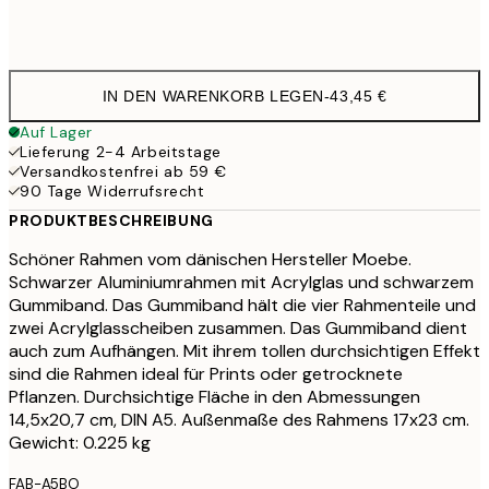
30x40 cm
76,4
IN DEN WARENKORB LEGEN
-
43,45 €
Auf Lager
Lieferung 2-4 Arbeitstage
Versandkostenfrei ab 59 €
90 Tage Widerrufsrecht
PRODUKTBESCHREIBUNG
Schöner Rahmen vom dänischen Hersteller Moebe.
Schwarzer Aluminiumrahmen mit Acrylglas und schwarzem
Gummiband. Das Gummiband hält die vier Rahmenteile und
zwei Acrylglasscheiben zusammen. Das Gummiband dient
auch zum Aufhängen. Mit ihrem tollen durchsichtigen Effekt
sind die Rahmen ideal für Prints oder getrocknete
Pflanzen. Durchsichtige Fläche in den Abmessungen
14,5x20,7 cm, DIN A5. Außenmaße des Rahmens 17x23 cm.
Gewicht: 0.225 kg
FAB-A5BO