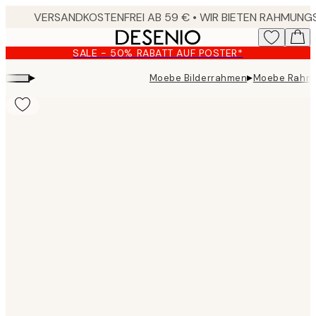
Skip
to
main
SALE - 50% RABATT AUF POSTER*
content.
▸
▸
Moebe Bilderrahmen
Moebe Rahme
Product
images