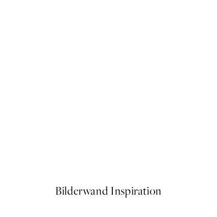
-40%
 No1 Poster
Flowy Forms Postersets
Ab 23,94 €
39,90 €
Bilderwand Inspiration