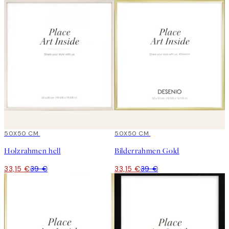
15%*
50X50 CM
15%*
50X50 CM
Holzrahmen hell
Bilderrahmen Gold
33,15 €
39 €
33,15 €
39 €