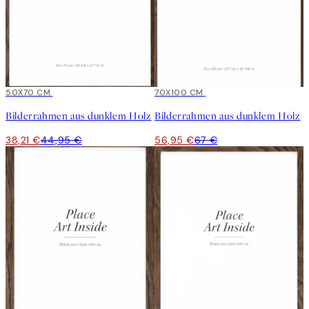
15%*
50X70 CM
15%*
70X100 CM
Bilderrahmen aus dunklem Holz
Bilderrahmen aus dunklem Holz
38,21 €
44,95 €
56,95 €
67 €