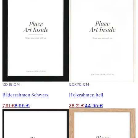
15%*
13X18 CM
15%*
50X70 CM
Bilderrahmen Schwarz
Holzrahmen hell
7,61 €
8,95 €
38,21 €
44,95 €