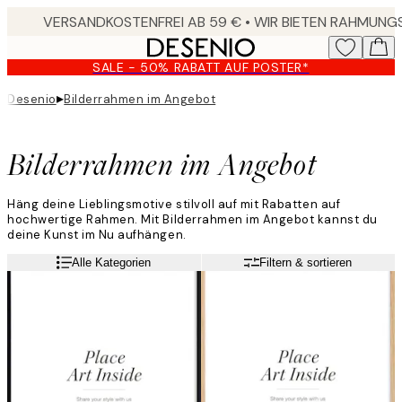
Skip
to
main
SALE - 50% RABATT AUF POSTER*
content.
▸
Desenio
Bilderrahmen im Angebot
Bilderrahmen im Angebot
Häng deine Lieblingsmotive stilvoll auf mit Rabatten auf
hochwertige Rahmen. Mit Bilderrahmen im Angebot kannst du
deine Kunst im Nu aufhängen.
Alle Kategorien
Filtern & sortieren