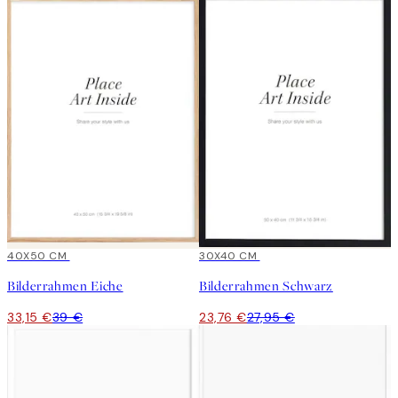
15%*
40X50 CM
15%*
30X40 CM
Bilderrahmen Eiche
Bilderrahmen Schwarz
33,15 €
39 €
23,76 €
27,95 €