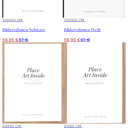
15%*
70X100 CM
15%*
70X100 CM
Bilderrahmen Schwarz
Bilderrahmen Weiß
56,95 €
67 €
56,95 €
67 €
15%*
30X40 CM
15%*
21X30 CM