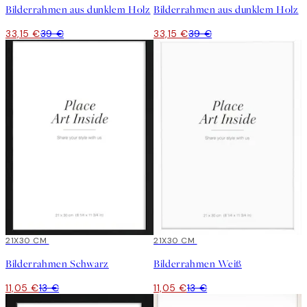
Bilderrahmen aus dunklem Holz
Bilderrahmen aus dunklem Holz
33,15 €
39 €
33,15 €
39 €
15%*
21X30 CM
15%*
21X30 CM
Bilderrahmen Schwarz
Bilderrahmen Weiß
11,05 €
13 €
11,05 €
13 €