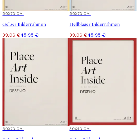
15%*
50X70 CM
15%*
50X70 CM
Gelber Bilderrahmen
Hellblauer Bilderrahmen
39,06 €
45,95 €
39,06 €
45,95 €
15%*
50X70 CM
15%*
30X40 CM