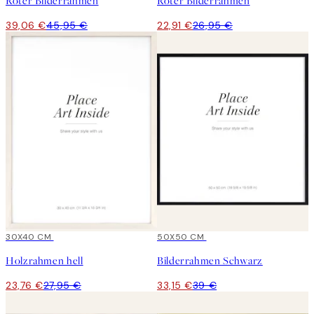
Roter Bilderrahmen
Roter Bilderrahmen
39,06 €
45,95 €
22,91 €
26,95 €
15%*
30X40 CM
15%*
50X50 CM
Holzrahmen hell
Bilderrahmen Schwarz
23,76 €
27,95 €
33,15 €
39 €