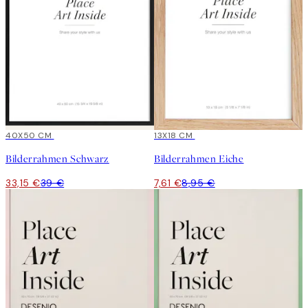
15%*
40X50 CM
15%*
13X18 CM
Bilderrahmen Schwarz
Bilderrahmen Eiche
33,15 €
39 €
7,61 €
8,95 €