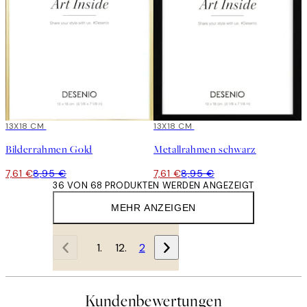
15%*
13X18 CM
15%*
13X18 CM
Bilderrahmen Gold
Metallrahmen schwarz
7,61 €
8,95 €
7,61 €
8,95 €
36 VON 68 PRODUKTEN WERDEN ANGEZEIGT
MEHR ANZEIGEN
1
2
Kundenbewertungen