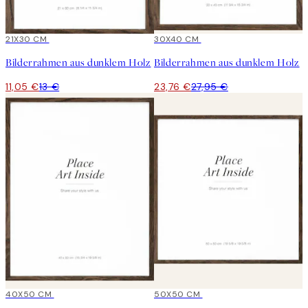
15%*
21X30 CM
15%*
30X40 CM
Bilderrahmen aus dunklem Holz
Bilderrahmen aus dunklem Holz
11,05 €
13 €
23,76 €
27,95 €
15%*
40X50 CM
15%*
50X50 CM