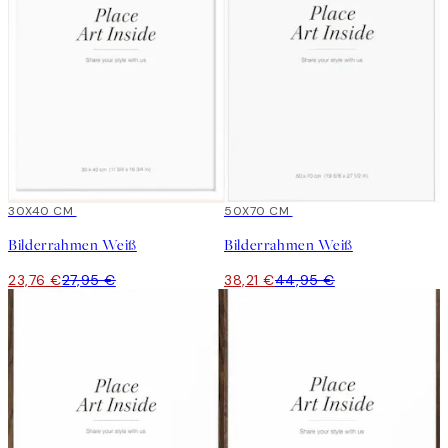
15%*
30X40 CM
15%*
50X70 CM
Bilderrahmen Weiß
Bilderrahmen Weiß
23,76 €
27,95 €
38,21 €
44,95 €