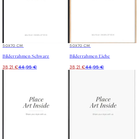
15%*
50X70 CM
15%*
50X70 CM
Bilderrahmen Schwarz
Bilderrahmen Eiche
38,21 €
44,95 €
38,21 €
44,95 €