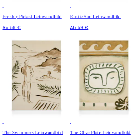
Freshly Picked Leinwandbild
Rustic Sun Leinwandbild
Ab 59 €
Ab 59 €
The Swimmers Leinwandbild
The Olive Plate Leinwandbild