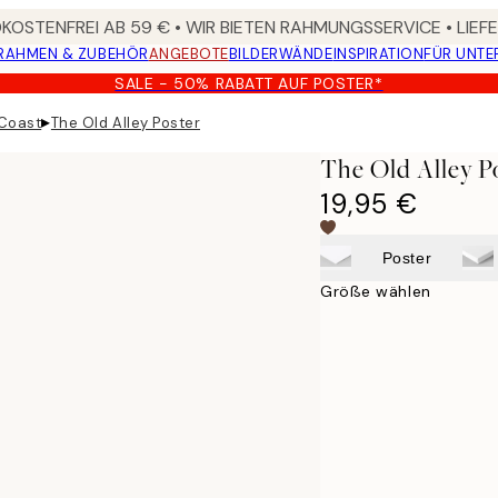
OSTENFREI AB 59 € • WIR BIETEN RAHMUNGSSERVICE • LIE
RAHMEN & ZUBEHÖR
ANGEBOTE
BILDERWÄNDE
INSPIRATION
FÜR UNT
SALE - 50% RABATT AUF POSTER*
▸
 Coast
The Old Alley Poster
The Old Alley P
19,95 €
Poster
Größe wählen