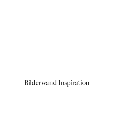
50%*
Citrus Cruise Poster
Ab 6,50 €
13 €
Bilderwand Inspiration