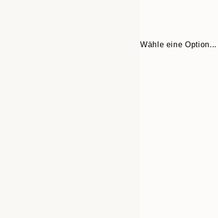
Wähle eine Option...
Frame
30x40 cm
options
50x70 cm