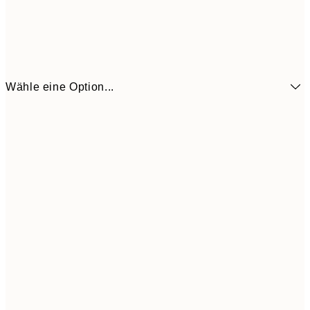
Wähle eine Option...
13x18 cm
7,