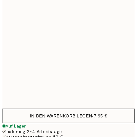
21x30 cm
1
30x40 cm
19,9
40x50 cm
27,4
50x70 cm
32,4
100x150 cm
11
Frame
options
IN DEN WARENKORB LEGEN
-
7,95 €
Auf Lager
Lieferung 2-4 Arbeitstage