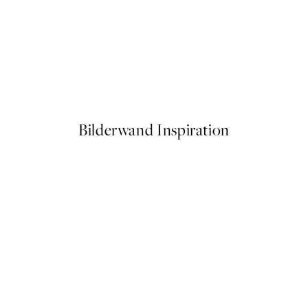
50%*
ond of Water Lilies Poster
Olive Branches in Vase Poster
Ab 6,50 €
13 €
Bilderwand Inspiration