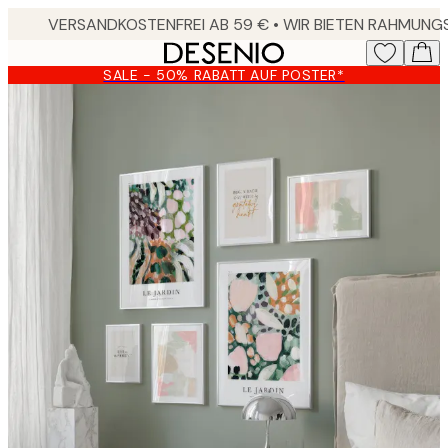
Skip
to
main
SALE - 50% RABATT AUF POSTER*
content.