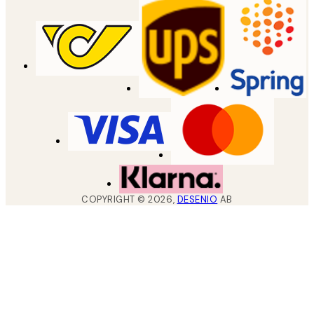
COPYRIGHT ©
2026
,
DESENIO
AB