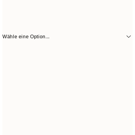
Wähle eine Option...
6,
21x30 cm