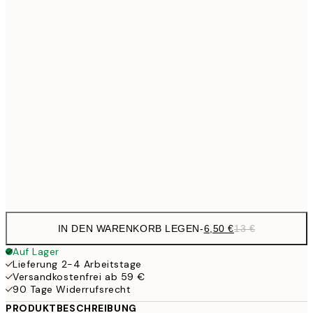
9,
30x40 cm
19,
16,2
50x70 cm
32,
24,5
70x100 cm
59,5
100x150 cm
1
Frame
options
IN DEN WARENKORB LEGEN
-
6,50 €
13 €
Auf Lager
Lieferung 2-4 Arbeitstage
Versandkostenfrei ab 59 €
90 Tage Widerrufsrecht
PRODUKTBESCHREIBUNG