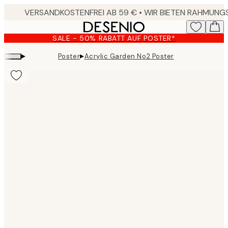
Skip
to
main
SALE - 50% RABATT AUF POSTER*
content.
▸
▸
Poster
Acrylic Garden No2 Poster
Product
images