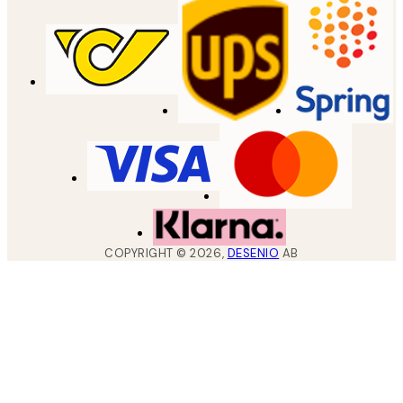
COPYRIGHT ©
2026
,
DESENIO
AB