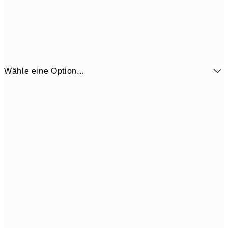
Wähle eine Option...
6,
21x30 cm