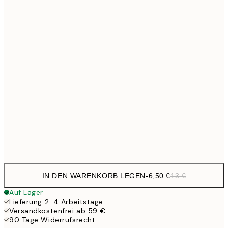
9,
30x40 cm
19,
16,2
50x70 cm
32,
24,5
70x100 cm
59,5
100x150 cm
1
Frame
options
IN DEN WARENKORB LEGEN
-
6,50 €
13 €
Auf Lager
Lieferung 2-4 Arbeitstage
Versandkostenfrei ab 59 €
90 Tage Widerrufsrecht