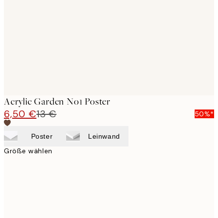
images
Acrylic Garden No1 Poster
6,50 €
13 €
50%*
Poster
Leinwand
Größe wählen