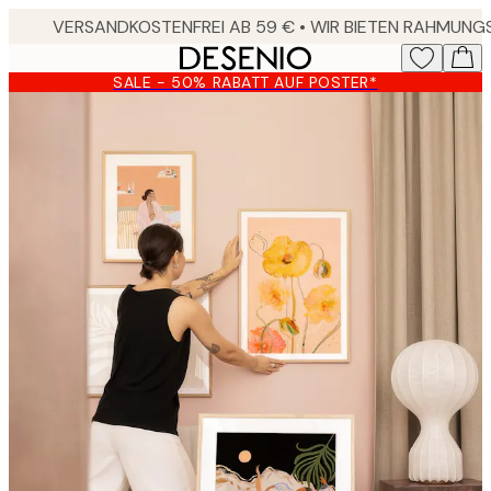
Skip
to
main
SALE - 50% RABATT AUF POSTER*
content.