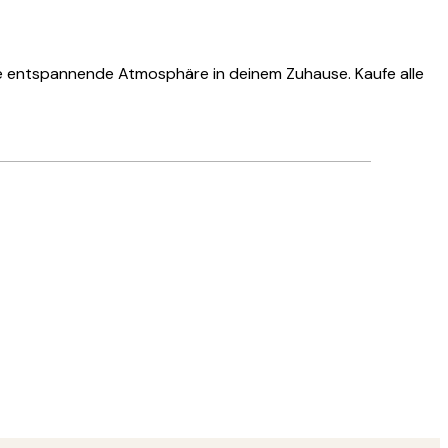
ne entspannende Atmosphäre in deinem Zuhause. Kaufe alle
Verifizierter Käufer
Hat alles su
28 Mai
Ulrike L