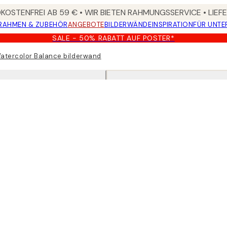
OSTENFREI AB 59 € • WIR BIETEN RAHMUNGSSERVICE • LIE
RAHMEN & ZUBEHÖR
ANGEBOTE
BILDERWÄNDE
INSPIRATION
FÜR UNT
SALE - 50% RABATT AUF POSTER*
atercolor Balance bilderwand