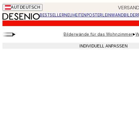
Skip
VERSANDK
AUT
DEUTSCH
to
BESTSELLER
NEUHEITEN
POSTER
LEINWANDBILDER
main
content.
▸
▸
Bilderwände für das Wohnzimmer
W
INDIVIDUELL ANPASSEN