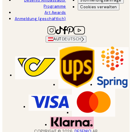
Desenio Ambassador
Stornierungsanfrage
Programme
Cookies verwalten
Art Awards
Anmeldung (geschäftlich)
AUT
DEUTSCH
COPYRIGHT ©
2026
,
DESENIO
AB