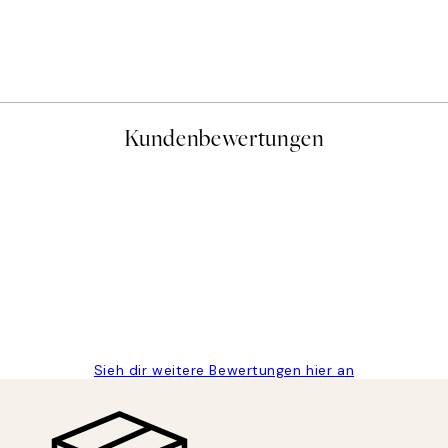
The Personality Worker Per
Ab 25,56 €
31,95 €
Kundenbewertungen
gen
Sieh dir weitere Bewertungen hier an