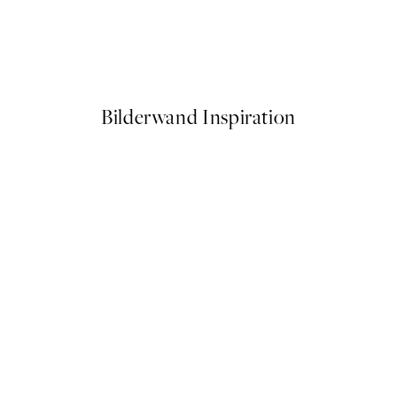
50%*
e Poster
Soft Couple Poster
Ab 7,50 €
15 €
Bilderwand Inspiration