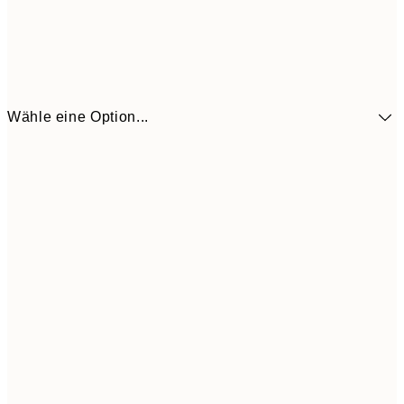
Wähle eine Option...
41,3
30x40 cm