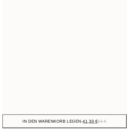
69,3
50x70 cm
Kein Rahmen
IN DEN WARENKORB LEGEN
-
41,30 €
59 €