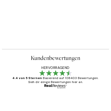
20%*
PERSONALISED PRINT
 No2 Poster
The Personality Worker Pers
Ab 25,56 €
31,95 €
Kundenbewertungen
HERVORRAGEND
4.4 von 5 Sternen
Basierend auf 108403 Bewertungen.
Sieh dir einige Bewertungen hier an.
Verifizierter Käufer
Kundenbewertungen
Great