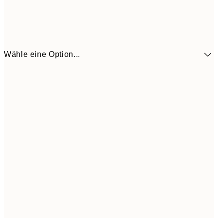
Wähle eine Option...
41,3
30x40 cm