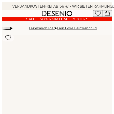
Skip
to
main
SALE - 50% RABATT AUF POSTER*
content.
▸
▸
Leinwandbilder
Lion Love Leinwandbild
Product
images