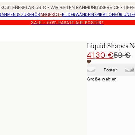
OSTENFREI AB 59 € • WIR BIETEN RAHMUNGSSERVICE • LIE
RAHMEN & ZUBEHÖR
ANGEBOTE
BILDERWÄNDE
INSPIRATION
FÜR UNT
SALE - 50% RABATT AUF POSTER*
Liquid Shapes 
41,30 €
59 €
Poster
Größe wählen