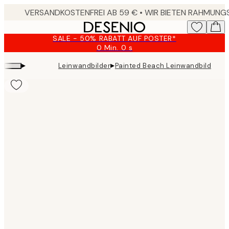
Skip
to
main
SALE - 50% RABATT AUF POSTER*
content.
0 Min.
0 s
Gültig
bis:
▸
▸
Leinwandbilder
Painted Beach Leinwandbild
2026-
08-
09
Product