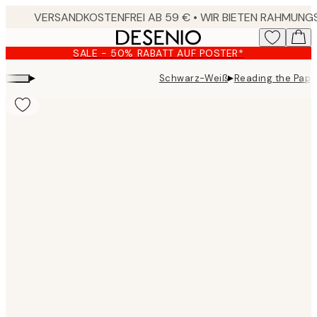
Skip
to
main
SALE - 50% RABATT AUF POSTER*
content.
▸
▸
Schwarz-Weiß
Reading the Pape
Product
images