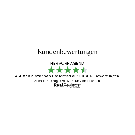
50%*
STUDIO COLLECTION
 No2 Poster
Lemons In Sunlight Poster
Ab 6,50 €
13 €
Kundenbewertungen
HERVORRAGEND
4.4 von 5 Sternen
Basierend auf 108403 Bewertungen.
Sieh dir einige Bewertungen hier an.
Verifizierter Käufer
Kundenbewertungen
Great