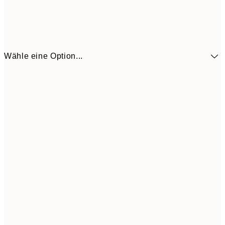
Wähle eine Option...
41,3
30x40 cm