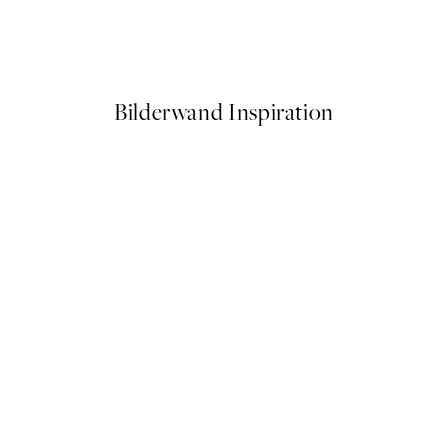
Smoky Vinyl Record Poster
Ab 9,98 €
19,95 €
Bilderwand Inspiration