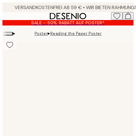
Skip
to
main
SALE - 50% RABATT AUF POSTER*
content.
▸
▸
Poster
Reading the Paper Poster
Product
images