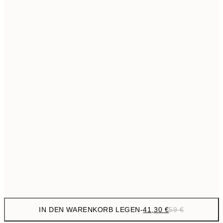
69,3
50x70 cm
Kein Rahmen
IN DEN WARENKORB LEGEN
-
41,30 €
59 €