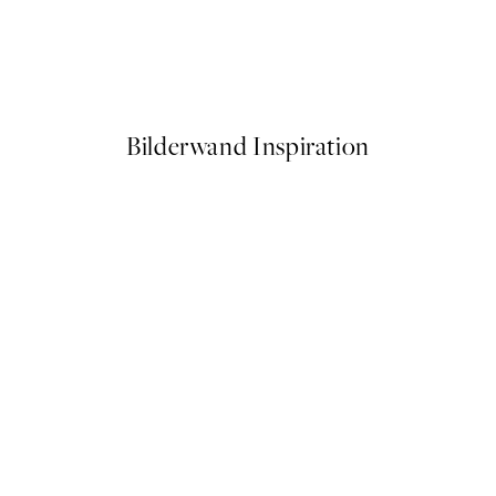
50%*
Traces of Light No2 Poster
Ab 7,50 €
15 €
Bilderwand Inspiration