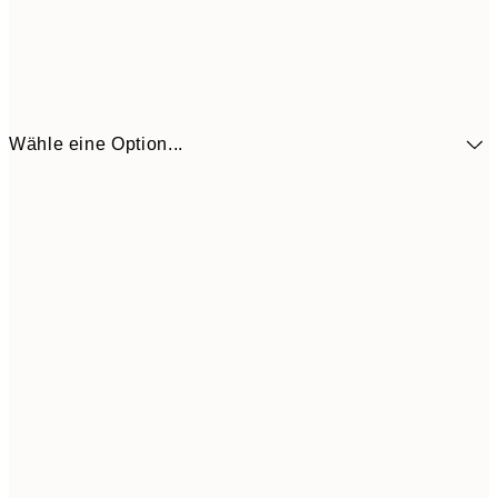
Wähle eine Option...
41,3
30x40 cm