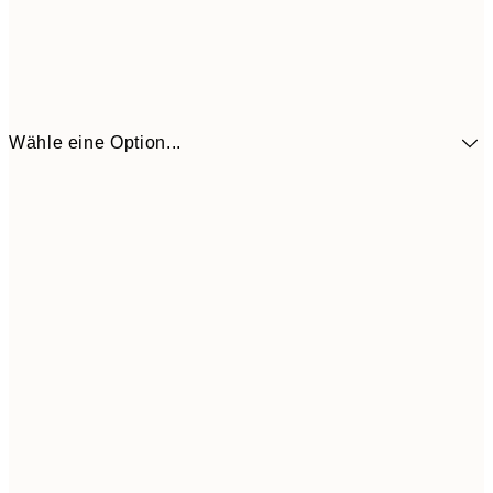
Wähle eine Option...
41,3
30x40 cm