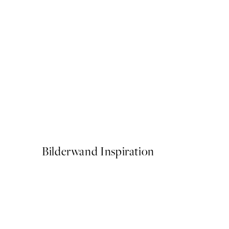
50%*
Close Up Texture Poster
Ab 9,98 €
19,95 €
Bilderwand Inspiration