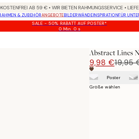
OSTENFREI AB 59 € • WIR BIETEN RAHMUNGSSERVICE • LIE
RAHMEN & ZUBEHÖR
ANGEBOTE
BILDERWÄNDE
INSPIRATION
FÜR UNT
SALE - 50% RABATT AUF POSTER*
0 Min.
0 s
Gültig
bis:
2026-
08-
Abstract Lines 
09
9,98 €
19,95 
Poster
Größe wählen