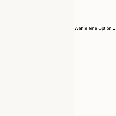
Wähle eine Option...
Frame
30x40 cm
options