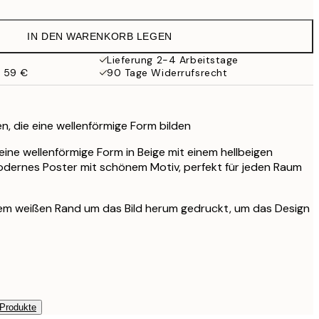
13,73 €
27,45 €
IN DEN WARENKORB LEGEN
16,23 €
32,45 €
Lieferung 2-4 Arbeitstage
b 59 €
90 Tage Widerrufsrecht
n, die eine wellenförmige Form bilden
 eine wellenförmige Form in Beige mit einem hellbeigen
odernes Poster mit schönem Motiv, perfekt für jeden Raum
inem weißen Rand um das Bild herum gedruckt, um das Design
 Produkte