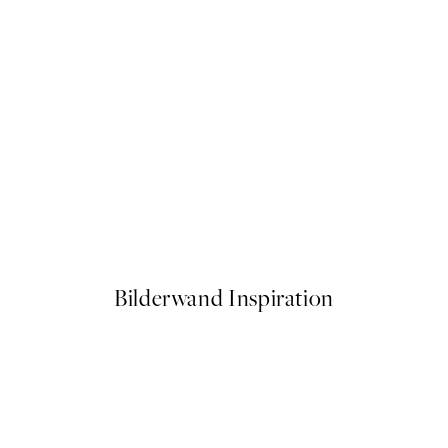
50%*
Contemporary Abstract No1 
Ab 7,50 €
15 €
Bilderwand Inspiration