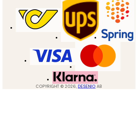
COPYRIGHT ©
2026
,
DESENIO
AB