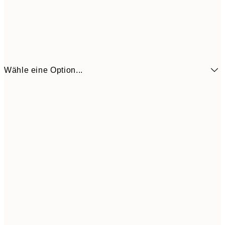
Wähle eine Option...
7,
21x30 cm