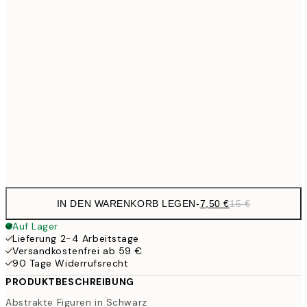
10,9
30x40 cm
21,
1
50x70 cm
27,2
70x100 cm
54,
Frame
options
IN DEN WARENKORB LEGEN
-
7,50 €
15 €
Auf Lager
Lieferung 2-4 Arbeitstage
Versandkostenfrei ab 59 €
90 Tage Widerrufsrecht
PRODUKTBESCHREIBUNG
Abstrakte Figuren in Schwarz