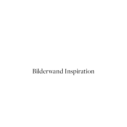
50%*
iverny Landscape Poster
Boris Draschoff / Kubistika - 
Ab 6,50 €
13 €
Bilderwand Inspiration