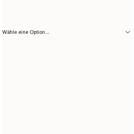
Wähle eine Option...
6,
21x30 cm