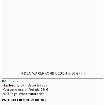
9,
30x40 cm
19,
13,7
40x50 cm
27,
16,2
50x70 cm
32,
24,5
70x100 cm
Frame
options
IN DEN WARENKORB LEGEN
-
6,50 €
13 €
Auf Lager
Lieferung 2-4 Arbeitstage
Versandkostenfrei ab 59 €
90 Tage Widerrufsrecht
PRODUKTBESCHREIBUNG