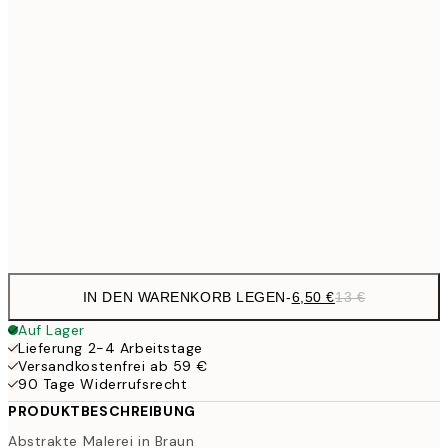
13,7
40x50 cm
27,
16,2
50x70 cm
32,
24,5
70x100 cm
Frame
options
IN DEN WARENKORB LEGEN
-
6,50 €
13 €
Auf Lager
Lieferung 2-4 Arbeitstage
Versandkostenfrei ab 59 €
90 Tage Widerrufsrecht
PRODUKTBESCHREIBUNG
Abstrakte Malerei in Braun