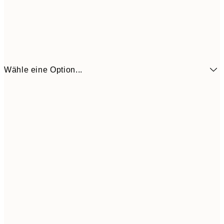
Wähle eine Option...
6,
21x30 cm