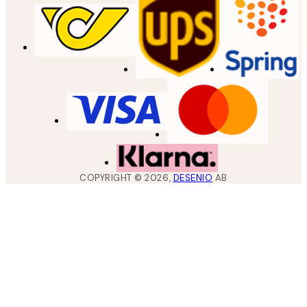
COPYRIGHT ©
2026
,
DESENIO
AB