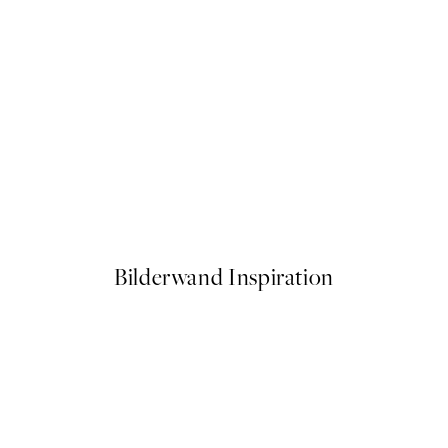
50%*
Good Vibes Only Poster
Ab 6,50 €
13 €
Bilderwand Inspiration