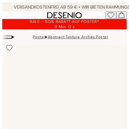
Skip
to
main
SALE - 50% RABATT AUF POSTER*
content.
0 Min.
0 s
Gültig
bis:
▸
▸
Poster
Abstract Texture Arches Poster
2026-
08-
09
Product