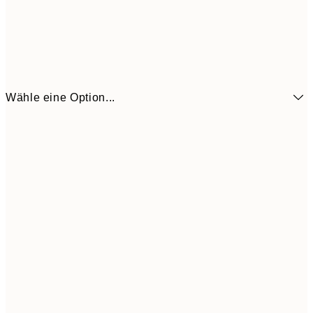
Wähle eine Option...
6,
21x30 cm