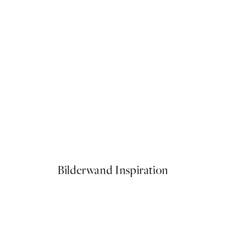
50%*
Beige Texture Art No2 Poste
Ab 6,50 €
13 €
Bilderwand Inspiration