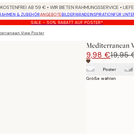
OSTENFREI AB 59 € • WIR BIETEN RAHMUNGSSERVICE • LIE
RAHMEN & ZUBEHÖR
ANGEBOTE
BILDERWÄNDE
INSPIRATION
FÜR UNT
SALE - 50% RABATT AUF POSTER*
terranean View Poster
Mediterranean 
9,98 €
19,95 
Poster
Größe wählen