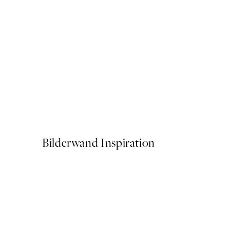
50%*
Abstract Lines No2 Poster
Ab 6,50 €
13 €
Bilderwand Inspiration