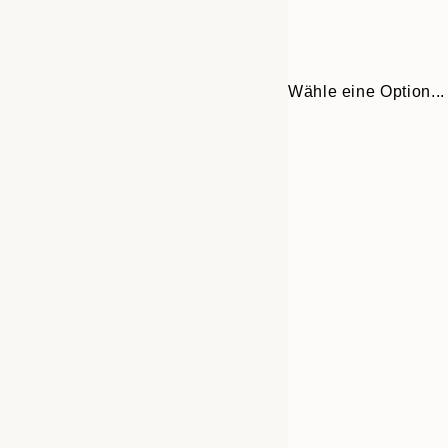
Wähle eine Option...
Frame
30x40 cm
options
50x70 cm