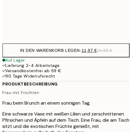
19,4
50x70 cm
32,
Frame
options
IN DEN WARENKORB LEGEN
-
11,97 €
19,95 €
Auf Lager
Lieferung 2-4 Arbeitstage
Versandkostenfrei ab 59 €
90 Tage Widerrufsrecht
PRODUKTBESCHREIBUNG
Frau mit Früchten
Frau beim Brunch an einem sonnigen Tag.
Eine schwarze Vase mit weißen Lilien und zerschnittenen
Pfirsichen und Äpfeln auf dem Tisch. Eine Frau, die am Tisch
sitzt und die exotischen Früchte genießt, mit