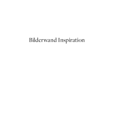
50%*
 - The Chrysanthemum Poster
Mediterranean Mingle Poster
Ab 9,98 €
19,95 €
Bilderwand Inspiration