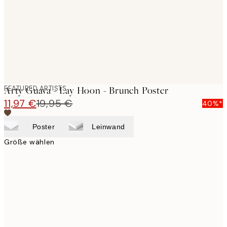
images
FEATURED ARTISTS
Arty Guava - Lay Hoon - Brunch Poster
11,97 €
19,95 €
40%*
Poster
Leinwand
Größe wählen