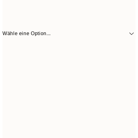
Wähle eine Option...
11,9
30x40 cm
19,