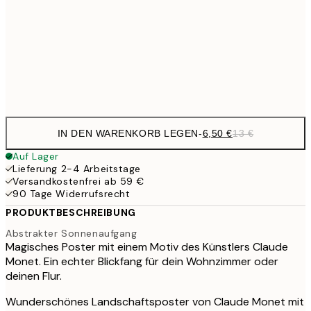
19,
16,2
50x70 cm
32,
Frame
options
IN DEN WARENKORB LEGEN
-
6,50 €
13 €
Auf Lager
Lieferung 2-4 Arbeitstage
Versandkostenfrei ab 59 €
90 Tage Widerrufsrecht
PRODUKTBESCHREIBUNG
Abstrakter Sonnenaufgang
Magisches Poster mit einem Motiv des Künstlers Claude
Monet. Ein echter Blickfang für dein Wohnzimmer oder
deinen Flur.
Wunderschönes Landschaftsposter von Claude Monet mit