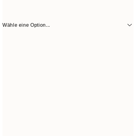
Wähle eine Option...
6,
21x30 cm
9,
30x40 cm