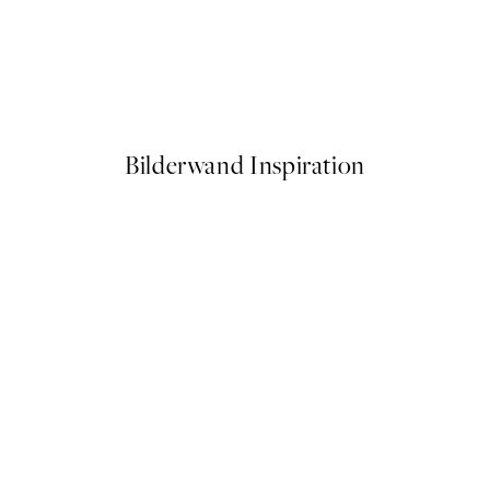
50%*
e at Night Poster
Matisse - Nude in a Wood Pos
Ab 9,98 €
19,95 €
Bilderwand Inspiration