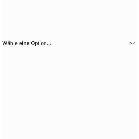
Wähle eine Option...
6,
21x30 cm