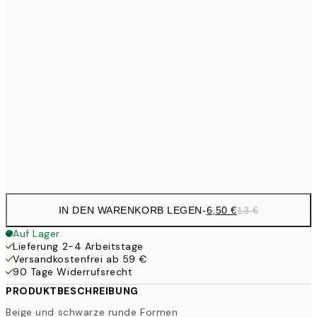
9,
30x40 cm
19,
16,2
50x70 cm
32,
59,5
100x150 cm
1
Frame
options
IN DEN WARENKORB LEGEN
-
6,50 €
13 €
Auf Lager
Lieferung 2-4 Arbeitstage
Versandkostenfrei ab 59 €
90 Tage Widerrufsrecht
PRODUKTBESCHREIBUNG
Beige und schwarze runde Formen