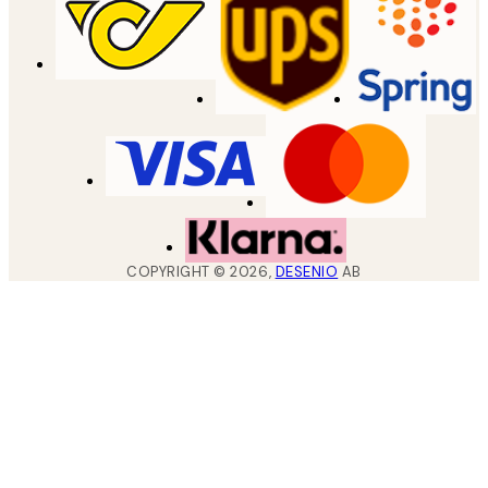
COPYRIGHT ©
2026
,
DESENIO
AB