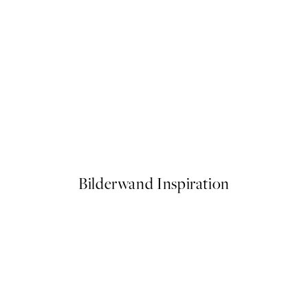
50%*
Fotoautomat Poster
Ab 6,50 €
13 €
Bilderwand Inspiration