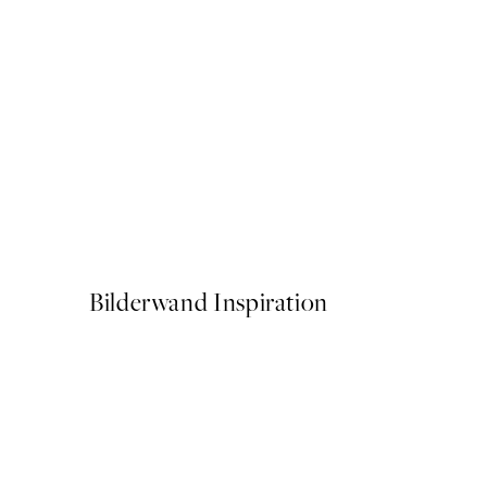
NEUHEITEN
Coastal Stories Poster
Ab 7,95 €
Bilderwand Inspiration