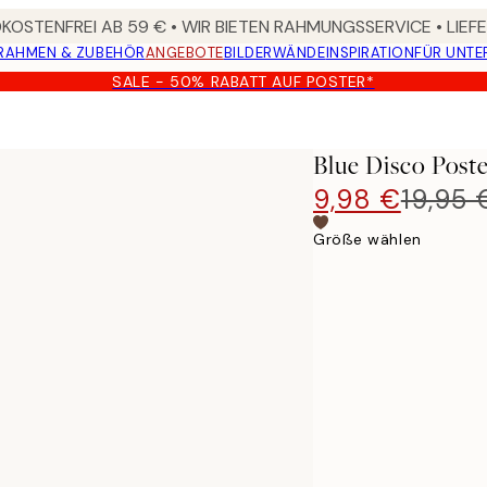
OSTENFREI AB 59 € • WIR BIETEN RAHMUNGSSERVICE • LIE
RAHMEN & ZUBEHÖR
ANGEBOTE
BILDERWÄNDE
INSPIRATION
FÜR UNT
SALE - 50% RABATT AUF POSTER*
Blue Disco Post
9,98 €
19,95 
Größe wählen