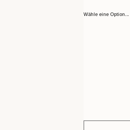
Wähle eine Option...
Frame
30x40 cm
options