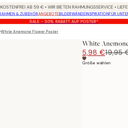
OSTENFREI AB 59 € • WIR BIETEN RAHMUNGSSERVICE • LIE
RAHMEN & ZUBEHÖR
ANGEBOTE
BILDERWÄNDE
INSPIRATION
FÜR UNT
SALE - 50% RABATT AUF POSTER*
▸
White Anemone Flower Poster
White Anemone 
5,98 €
19,95 
Größe wählen